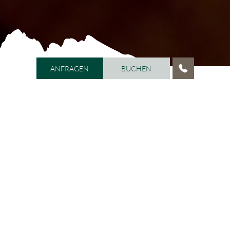
ANFRAGEN
BUCHEN
ANFRAGEN
BUCHEN
HOME
/
WOHLBEFINDEN
/
BEAUTY LOUNGE ARMONIA
Beauty Lounge ARMONIA
Schönheit & Wohlbefinden fördern
Die
ist täglich von 9.00 bis 12.00
Uhr und von 14.00 bis 20.00 Uhr geöffnet. Die bestens