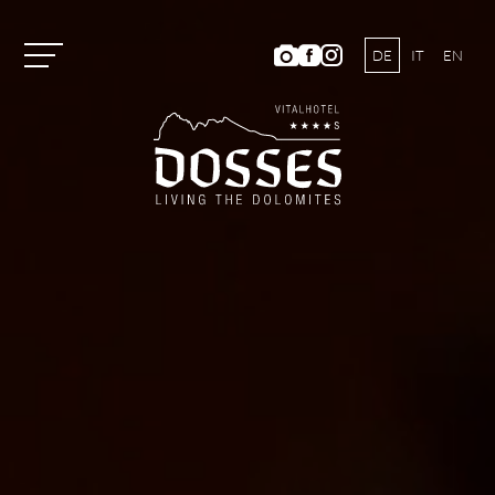
DE
IT
EN
Vitalhotel Dosses
Zimmer und Preise
Aktivitäten
Wohlbefinden
Wellnesswelt ANIMA
Panoramafreibad