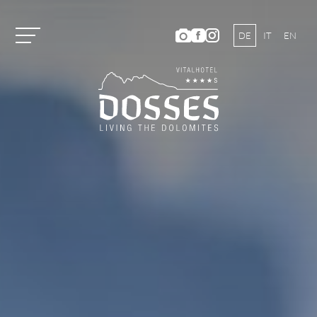
DE
IT
EN
Vitalhotel Dosses
Tradition und Geschichte
Gastgeberfamilie
Ambiente
Dosses-Kulinarium
Bildergalerie
Lage und Anreise
Wetter & Webcam
Hotelbewertungen