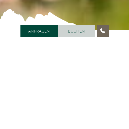
ANFRAGEN
BUCHEN
ANFRAGEN
BUCHEN
HOME
/
VITALHOTEL DOSSES
/
GASTGEBERFAMILIE
Gastgeber aus Leidenschaft!
Nachdem wir über 20 Jahre die Geschäftsführung des
Dosses innehatten, haben wir das Hotel im Januar
2015 gemäß testamentarischer Verfügung von Herrn
Albert Schenk geerbt. Wir sind uns bewusst, dass das