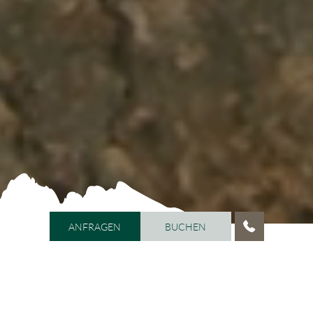
ANFRAGEN
BUCHEN
ANFRAGEN
BUCHEN
HOME
/
AKTIVITÄTEN
/
SOMMERURLAUB
/
WANDERN UND
KLETTERN