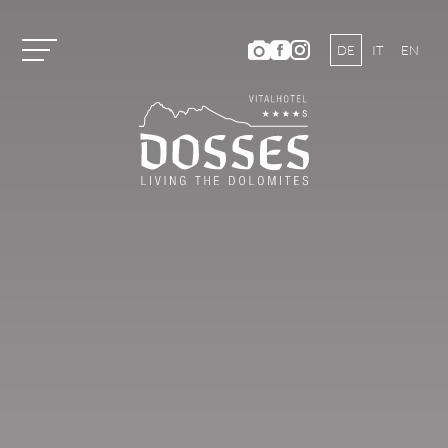
DE
IT
EN
Vitalhotel Dosses
Zimmer und Preise
Aktivitäten
Sommerurlaub
WANDERN UND KLETTERN
MOUNTAINBIKEN
AKTIVPROGRAMM