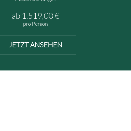
ab 1.610,00 €
ab 2.
pro Person
pro
JETZT ANSEHEN
JETZT