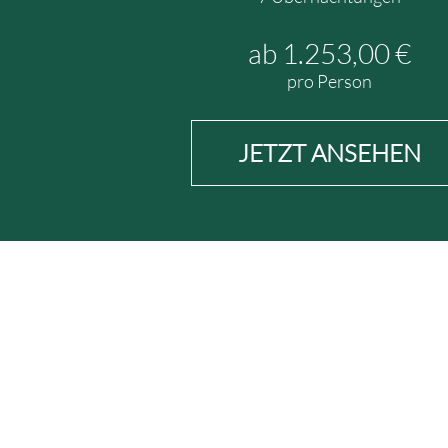
3,00 €
ab 908,00 €
rson
pro Person
NSEHEN
JETZT ANSEHEN