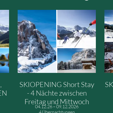
tay
SKIOPENING & SKIFREE
h
04.12.26
–
16.12.2026
7 Übernachtungen