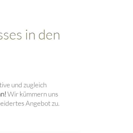
sses in den
tive und zugleich
an
!
Wir kümmern uns
eidertes Angebot zu.