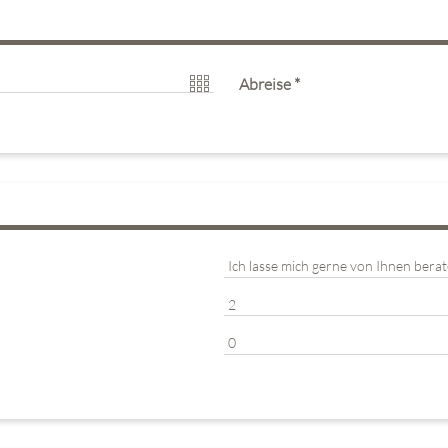
Abreise
*
Au
026
Fr
Sa
So
Mo
Di
Mi
31
1
2
27
28
29
7
8
9
3
4
5
14
15
16
10
11
12
21
22
23
17
18
19
28
29
30
24
25
26
4
5
6
31
1
2
en
Schließen
Heute