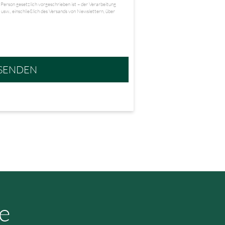
Person gesetzlich vorgeschrieben ist – der Verarbeitung
sw., einschließlich des Versands von Newslettern, über
SENDEN
e