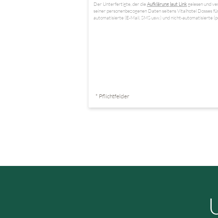
Der Unterfertigte, der die
Aufklärung laut Link
gelesen und ver
seiner personenbezogenen Daten seitens Vitalhotel Dosses fü
automatisierte (E-Mail, SMS usw.) und nicht-automatisierte (p
* Pflichtfelder