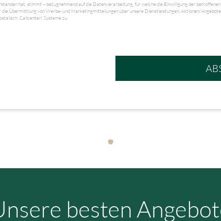
standen hat, stimmt – bezugnehmend auf die Datenverarbeitung, für welche die Einwilligung der betroffenen 
r die Übermittlung von Werbe- und Marketingmitteilungen über unsere Dienstleistungen, Aktionen/Angebote u
ostalisch, Callcenter) Systeme zu.
AB
Unsere besten Angebot