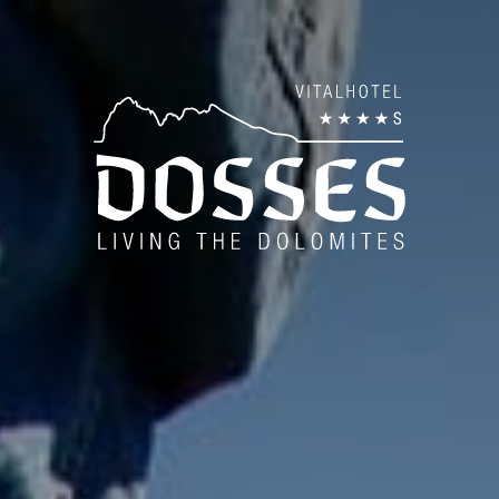
es
ise