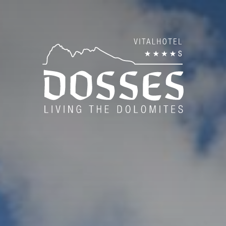
es
ise