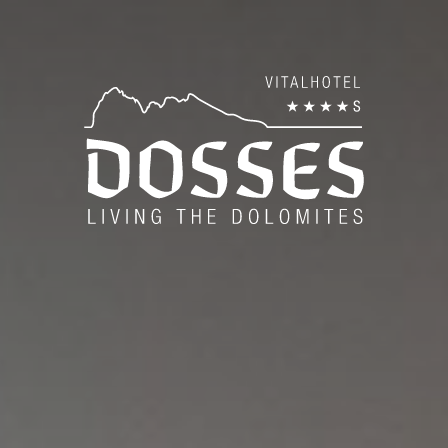
es
Wel
Pan
ise
Be
Bod