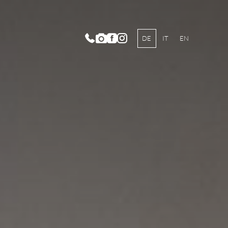
DE
IT
EN
lnesswelt ANIMA
oramafreibad
auty Lounge ARMONIA
y- und Vitalcenter