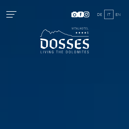
DE
IT
EN
Vitalhotel Dosses
Tradizione e storia
Famiglia Turini
Ambiente
L’arte culinaria del Dosses
Galleria immagini
Posizione e arrivo
Meteo e webcam
Recensioni hotel