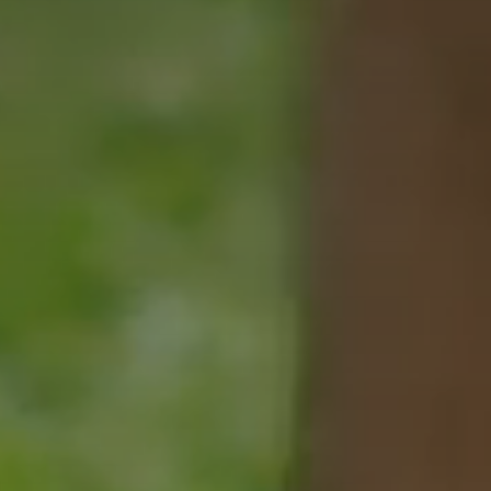
Inverno
SCI E FONDO
CIASPOLATE ED ESCURSIONI INVERNALI
PROGRAMMA ATTIVITÀ
Studio AMAS
Benessere