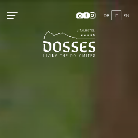
DE
IT
EN
Vitalhotel Dosses
Camere e prezzi
Attività
Estate
ESCURSIONI E ARRAMPICATA
MOUNTAIN BIKE
PROGRAMMA ATTIVITÀ