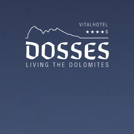
es
Est
ESCU
MOUN
PROG
Inv
SCI 