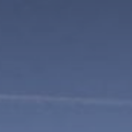
CIAS
PROG
Stu