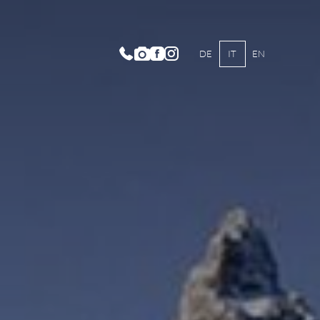
DE
IT
EN
ate
RSIONI E ARRAMPICATA
TAIN BIKE
RAMMA ATTIVITÀ
erno
E FONDO