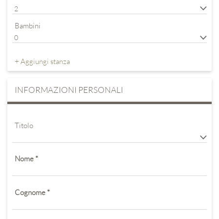
Oggi
Cancella
Chiudi
31
1
2
3
4
5
6
Bambini
Oggi
Cancella
Chiudi
+ Aggiungi stanza
INFORMAZIONI PERSONALI
Titolo
Nome
*
Cognome
*