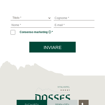
Consenso marketing ⓘ
*
INVIARE
RICHIEDI
PRENOTA
RICHIEDI
PRENOTA