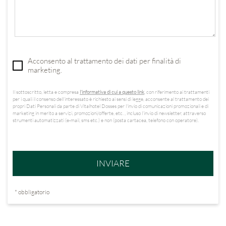
Acconsento al trattamento dei dati per finalità di
marketing.
Il sottoscritto, letta e compresa
l’informativa di cui a questo link
, con riferimento ai trattamenti
per i quali il consenso dell’interessato è richiesto ai sensi di legge, acconsente al trattamento dei
propri Dati Personali da parte di Vitalhotel Dosses per l'invio di comunicazioni promozionali e di
marketing in merito a servizi, promozioni/offerte, etc. , incluso l’invio di newsletter, attraverso
strumenti automatizzati (e-mail, sms etc.) e non (posta cartacea, telefono con operatore).
INVIARE
* obbligatorio