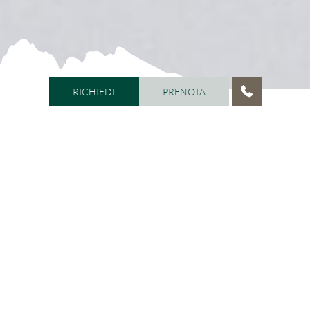
RICHIEDI
PRENOTA
RICHIEDI
PRENOTA
HOME
/
VITALHOTEL DOSSES
/
VITALHOTEL
Ogni giorno è speciale nel
vostro Vitalhotel Dosses
Immaginate di svegliarvi e di poter ammirare dalla
vostra finestra un magnifico panorama. Ogni istante