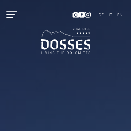
DE
IT
EN
Vitalhotel Dosses
Tradizione e storia
Famiglia Turini
Ambiente
L’arte culinaria del Dosses
Galleria immagini
Posizione e arrivo
Meteo e webcam
Recensioni hotel