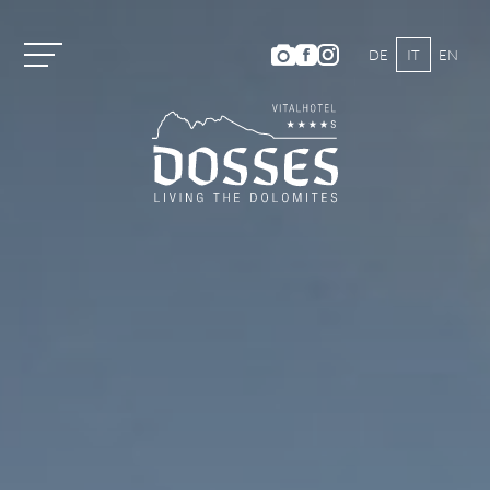
DE
IT
EN
Vitalhotel Dosses
Camere e prezzi
Categorie di camera e prezzi
Servizi inclusi
Offerte estive
Offerte invernali
Buoni
Short Stay