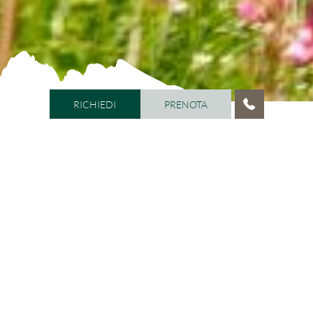
RICHIEDI
PRENOTA
RICHIEDI
PRENOTA
HOME
/
CAMERE E PREZZI
/
PRENOTAZIONE & CAPARRA
ONLINE
In vacanza nell’incantevole Val
Gardena
Prenotazione